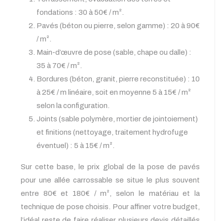
fondations : 30 à 50€ / m².
Pavés (béton ou pierre, selon gamme) : 20 à 90€
/ m².
Main-d’œuvre de pose (sable, chape ou dalle) :
35 à 70€ / m².
Bordures (béton, granit, pierre reconstituée) : 10
à 25€ / m linéaire, soit en moyenne 5 à 15€ / m²
selon la configuration.
Joints (sable polymère, mortier de jointoiement)
et finitions (nettoyage, traitement hydrofuge
éventuel) : 5 à 15€ / m².
Sur cette base, le prix global de la pose de pavés
pour une allée carrossable se situe le plus souvent
entre 80€ et 180€ / m², selon le matériau et la
technique de pose choisis. Pour affiner votre budget,
l’idéal reste de faire réaliser plusieurs devis détaillés